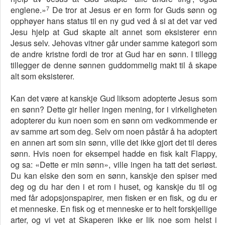
7
englene.»
De tror at Jesus er en form for Guds sønn og
opphøyer hans status til en ny gud ved å si at det var ved
Jesu hjelp at Gud skapte alt annet som eksisterer enn
Jesus selv. Jehovas vitner går under samme kategori som
de andre kristne fordi de tror at Gud har en sønn. I tillegg
tillegger de denne sønnen guddommelig makt til å skape
alt som eksisterer.
Kan det være at kanskje Gud liksom adopterte Jesus som
en sønn? Dette gir heller ingen mening, for i virkeligheten
adopterer du kun noen som en sønn om vedkommende er
av samme art som deg. Selv om noen påstår å ha adoptert
en annen art som sin sønn, ville det ikke gjort det til deres
sønn. Hvis noen for eksempel hadde en fisk kalt Flappy,
og sa: «Dette er min sønn», ville ingen ha tatt det seriøst.
Du kan elske den som en sønn, kanskje den spiser med
deg og du har den i et rom i huset, og kanskje du til og
med får adopsjonspapirer, men fisken er en fisk, og du er
et menneske. En fisk og et menneske er to helt forskjellige
arter, og vi vet at Skaperen ikke er lik noe som helst i