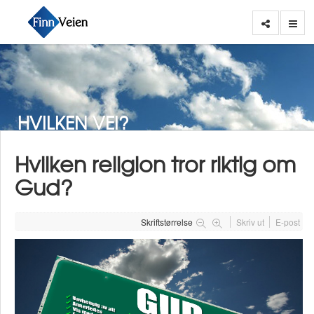
HVILKEN VEI?
Hvilken religion tror riktig om
Gud?
Skriftstørrelse
Skriv ut
E-post