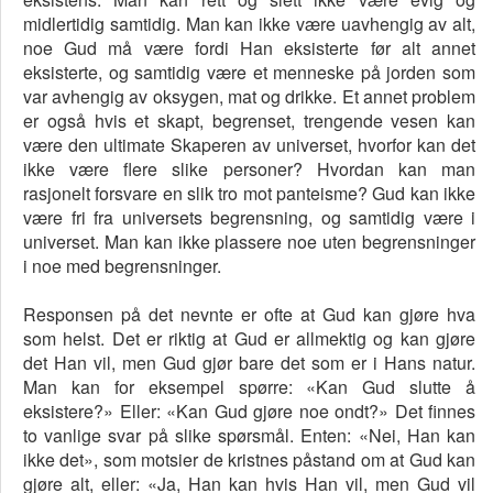
midlertidig samtidig. Man kan ikke være uavhengig av alt,
noe Gud må være fordi Han eksisterte før alt annet
eksisterte, og samtidig være et menneske på jorden som
var avhengig av oksygen, mat og drikke. Et annet problem
er også hvis et skapt, begrenset, trengende vesen kan
være den ultimate Skaperen av universet, hvorfor kan det
ikke være flere slike personer? Hvordan kan man
rasjonelt forsvare en slik tro mot panteisme? Gud kan ikke
være fri fra universets begrensning, og samtidig være i
universet. Man kan ikke plassere noe uten begrensninger
i noe med begrensninger.
Responsen på det nevnte er ofte at Gud kan gjøre hva
som helst. Det er riktig at Gud er allmektig og kan gjøre
det Han vil, men Gud gjør bare det som er i Hans natur.
Man kan for eksempel spørre: «Kan Gud slutte å
eksistere?» Eller: «Kan Gud gjøre noe ondt?» Det finnes
to vanlige svar på slike spørsmål. Enten: «Nei, Han kan
ikke det», som motsier de kristnes påstand om at Gud kan
gjøre alt, eller: «Ja, Han kan hvis Han vil, men Gud vil