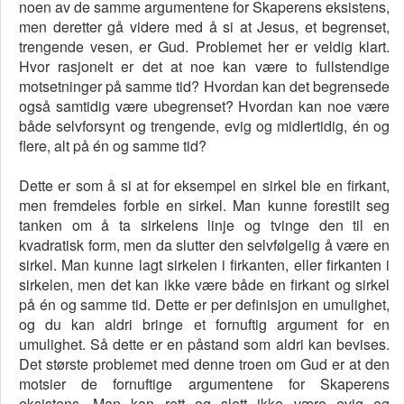
noen av de samme argumentene for Skaperens eksistens,
men deretter gå videre med å si at Jesus, et begrenset,
trengende vesen, er Gud. Problemet her er veldig klart.
Hvor rasjonelt er det at noe kan være to fullstendige
motsetninger på samme tid? Hvordan kan det begrensede
også samtidig være ubegrenset? Hvordan kan noe være
både selvforsynt og trengende, evig og midlertidig, én og
flere, alt på én og samme tid?
Dette er som å si at for eksempel en sirkel ble en firkant,
men fremdeles forble en sirkel. Man kunne forestilt seg
tanken om å ta sirkelens linje og tvinge den til en
kvadratisk form, men da slutter den selvfølgelig å være en
sirkel. Man kunne lagt sirkelen i firkanten, eller firkanten i
sirkelen, men det kan ikke være både en firkant og sirkel
på én og samme tid. Dette er per definisjon en umulighet,
og du kan aldri bringe et fornuftig argument for en
umulighet. Så dette er en påstand som aldri kan bevises.
Det største problemet med denne troen om Gud er at den
motsier de fornuftige argumentene for Skaperens
eksistens. Man kan rett og slett ikke være evig og