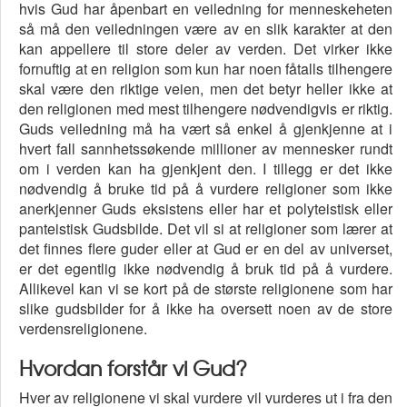
hvis Gud har åpenbart en veiledning for menneskeheten
så må den veiledningen være av en slik karakter at den
kan appellere til store deler av verden. Det virker ikke
fornuftig at en religion som kun har noen fåtalls tilhengere
skal være den riktige veien, men det betyr heller ikke at
den religionen med mest tilhengere nødvendigvis er riktig.
Guds veiledning må ha vært så enkel å gjenkjenne at i
hvert fall sannhetssøkende millioner av mennesker rundt
om i verden kan ha gjenkjent den. I tillegg er det ikke
nødvendig å bruke tid på å vurdere religioner som ikke
anerkjenner Guds eksistens eller har et polyteistisk eller
panteistisk Gudsbilde. Det vil si at religioner som lærer at
det finnes flere guder eller at Gud er en del av universet,
er det egentlig ikke nødvendig å bruk tid på å vurdere.
Allikevel kan vi se kort på de største religionene som har
slike gudsbilder for å ikke ha oversett noen av de store
verdensreligionene.
Hvordan forstår vi Gud?
Hver av religionene vi skal vurdere vil vurderes ut i fra den