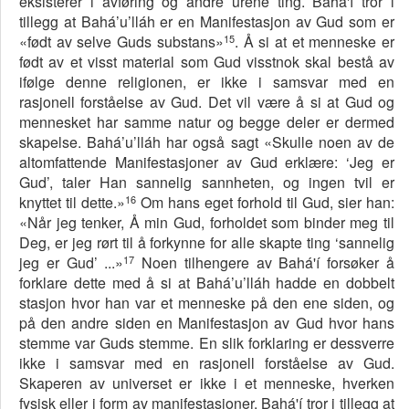
eksisterer i avføring og andre urene ting. Bahá'í tror i
tillegg at Bahá’u’lláh er en Manifestasjon av Gud som er
15
«født av selve Guds substans»
. Å si at et menneske er
født av et visst material som Gud visstnok skal bestå av
ifølge denne religionen, er ikke i samsvar med en
rasjonell forståelse av Gud. Det vil være å si at Gud og
mennesket har samme natur og begge deler er dermed
skapelse. Bahá’u’lláh har også sagt «Skulle noen av de
altomfattende Manifestasjoner av Gud erklære: ‘Jeg er
Gud’, taler Han sannelig sannheten, og ingen tvil er
16
knyttet til dette.»
Om hans eget forhold til Gud, sier han:
«Når jeg tenker, Å min Gud, forholdet som binder meg til
Deg, er jeg rørt til å forkynne for alle skapte ting ‘sannelig
17
jeg er Gud’ ...»
Noen tilhengere av Bahá'í forsøker å
forklare dette med å si at Bahá’u’lláh hadde en dobbelt
stasjon hvor han var et menneske på den ene siden, og
på den andre siden en Manifestasjon av Gud hvor hans
stemme var Guds stemme. En slik forklaring er dessverre
ikke i samsvar med en rasjonell forståelse av Gud.
Skaperen av universet er ikke i et menneske, hverken
fysisk eller i form av manifestasjoner. Bahá'í tror i tillegg at