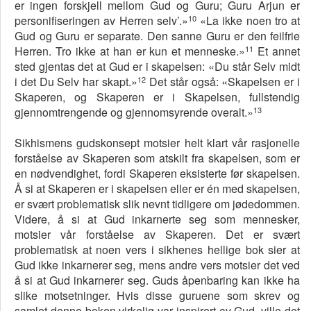
er ingen forskjell mellom Gud og Guru; Guru Arjun er
10
personifiseringen av Herren selv’.»
«La ikke noen tro at
Gud og Guru er separate. Den sanne Guru er den feilfrie
11
Herren. Tro ikke at han er kun et menneske.»
Et annet
sted gjentas det at Gud er i skapelsen: «Du står Selv midt
12
i det Du Selv har skapt.»
Det står også: «Skapelsen er i
Skaperen, og Skaperen er i Skapelsen, fullstendig
13
gjennomtrengende og gjennomsyrende overalt.»
Sikhismens gudskonsept motsier helt klart vår rasjonelle
forståelse av Skaperen som atskilt fra skapelsen, som er
en nødvendighet, fordi Skaperen eksisterte før skapelsen.
Å si at Skaperen er i skapelsen eller er én med skapelsen,
er svært problematisk slik nevnt tidligere om jødedommen.
Videre, å si at Gud inkarnerte seg som mennesker,
motsier vår forståelse av Skaperen. Det er svært
problematisk at noen vers i sikhenes hellige bok sier at
Gud ikke inkarnerer seg, mens andre vers motsier det ved
å si at Gud inkarnerer seg. Guds åpenbaring kan ikke ha
slike motsetninger. Hvis disse guruene som skrev og
samlet denne boken virkelig var inspirert av Gud, ville det