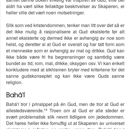
aldri ha vært slike feilaktige beskrivelser av Skaperen, ei
heller ville det vært noen motsetninger.
Slik som ved kristendommen, tenker man litt over det så er
det ikke mulig å rasjonalisere at Gud eksisterte før alt
annet eksisterte og dermed ikke er avhengig av noe som
helst, og deretter si at Gud er overalt og har tatt form som
et menneske som er avhengig av mat og drikke. Gud kan
ikke både være fri fra begrensninger og samtidig være
bundet av tid, rom, mat, drikke, oksygen osv. Vi kan enkelt
konkludere med at sikhismen bryter med kriteriene for det
sanne gudskonseptet og kan ikke være Guds sanne
religion.
Bahá'í
Bahá'í tror i prinsippet på én Gud, men de tror at Gud er
14
allestedsværende.
Troen om at Gud er alle steder er
svært problematisk slik nevnt tidligere om jødedommen.
Det høres heller ikke fornuftig ut at Skaperen av universet