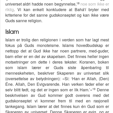
18
universet aldri hadde noen begynnelse,
noe som ikke er
riktig
. Vi kan enkelt konkludere at Bahá'í bryter med
kriteriene for det sanne gudskonseptet og kan ikke være
Guds sanne religion.
Islam
Islam er trolig den religionen i verden som har lagt mest
fokus på Guds monoteisme. Islams hovedbudskap er
nettopp det at Gud ikke har noen partnere, med-guder,
barn eller er en del av skapelsen. Det finnes heller ingen
motsetninger om dette i deres tekster. Koranen, boken
som islam lærer er Guds siste åpenbaring til
menneskeheten, beskriver Skaperen av universet slik
(oversettelse av betydningen): «Si: ‘Han er Allah, (Den)
Éne. Allah, Den Evigvarende. Han verken føder eller er
19
selv blitt født, og det er ingen som er lik Ham.’»
Denne
beskrivelsen av Gud kommer godt overens med det
gudskonseptet vi kommer frem til med en rasjonell
tankegang. Islam lærer at det finnes kun én Gud som er
Skaperen av universet. Denne Skaperen er evig, og er