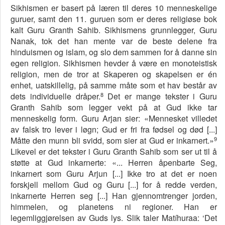
Sikhismen er basert på læren til deres 10 menneskelige
guruer, samt den 11. guruen som er deres religiøse bok
kalt Guru Granth Sahib. Sikhismens grunnlegger, Guru
Nanak, tok det han mente var de beste delene fra
hinduismen og islam, og slo dem sammen for å danne sin
egen religion. Sikhismen hevder å være en monoteistisk
religion, men de tror at Skaperen og skapelsen er én
enhet, uatskillelig, på samme måte som et hav består av
8
dets individuelle dråper.
Det er mange tekster i Guru
Granth Sahib som legger vekt på at Gud ikke tar
menneskelig form. Guru Arjan sier: «Mennesket villedet
av falsk tro lever i løgn; Gud er fri fra fødsel og død [...]
9
Måtte den munn bli svidd, som sier at Gud er inkarnert.»
Likevel er det tekster i Guru Granth Sahib som ser ut til å
støtte at Gud inkarnerte: «... Herren åpenbarte Seg,
inkarnert som Guru Arjun [...] Ikke tro at det er noen
forskjell mellom Gud og Guru [...] for å redde verden,
inkarnerte Herren seg [...] Han gjennomtrenger jorden,
himmelen, og planetens ni regioner. Han er
legemliggjørelsen av Guds lys. Slik taler Matíhuraa: ‘Det