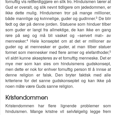
fornuftig vis rettferdiggjøre en slik tro. Hinduismen lærer at
Gud er overalt, og slik nevnt tidligere om jødedommen, er
ikke dette mulig. Hinduismen tror på mange millioner,
3
både mannlige og kvinnelige, guder og gudinner.
De blir
født og dør på denne jorden. Statuene som hinduer tilber
som guder er langt fra allmektige, de kan ikke en gang
røre på seg og må bli vasket og «servert mat» av
4
mennesker.
Hele konseptet om at det er millioner av
guder og at mennesker er guder, at man tilber statuer
5
formet som mennesker med flere armer og elefanthoder,
vil aldri kunne aksepteres av et fornuftig menneske. Det er
mye mer som kan sies om hinduismens gudskonsept,
men dette er nok for enhver fornuftig person til å innse at
denne religion er falsk. Den bryter faktisk med alle
kriteriene for det sanne gudskonseptet og kan ikke på
noen måte være Guds sanne religion.
Kristendommen
Kristendommen har flere lignende problemer som
hinduismen. Mange kristne vil selvfølgelig legge frem