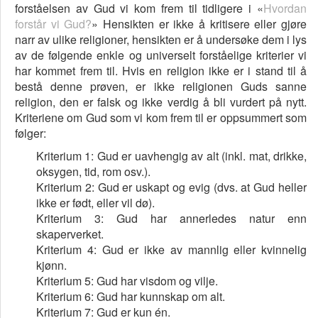
forståelsen av Gud vi kom frem til tidligere i «
Hvordan
forstår vi Gud?
» Hensikten er ikke å kritisere eller gjøre
narr av ulike religioner, hensikten er å undersøke dem i lys
av de følgende enkle og universelt forståelige kriterier vi
har kommet frem til. Hvis en religion ikke er i stand til å
bestå denne prøven, er ikke religionen Guds sanne
religion, den er falsk og ikke verdig å bli vurdert på nytt.
Kriteriene om Gud som vi kom frem til er oppsummert som
følger:
Kriterium 1: Gud er uavhengig av alt (inkl. mat, drikke,
oksygen, tid, rom osv.).
Kriterium 2: Gud er uskapt og evig (dvs. at Gud heller
ikke er født, eller vil dø).
Kriterium 3: Gud har annerledes natur enn
skaperverket.
Kriterium 4: Gud er ikke av mannlig eller kvinnelig
kjønn.
Kriterium 5: Gud har visdom og vilje.
Kriterium 6: Gud har kunnskap om alt.
Kriterium 7: Gud er kun én.