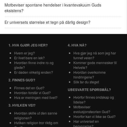
Motbeviser spontane hendelser i kvantevakuum Guds
eksistens?
Er universets størrelse et tegn på dårlig design?
1. HVA GJØR JEG HER?
4. HVA NÅ?
Hvem er jeg?
Hva gjør jeg nå som jeg har
Er livet bare en lek?
funnet veien?
Hvordan finne indre ro og
Kommer gode mennesker til
glede?
Helvete?
Er døden virkelig enden?
Hvordan overkomme
hindringene?
2. FINNES GUD?
Slik tar du steget
Finnes det en Gud?
UBESVARTE SPØRSMÅL?
Hvordan forstår vi Gud?
Hvorfor finnes ondskap og
Hva er meningen med livet?
lidelse?
3. HVILKEN VEI?
Motbeviser
evolusjonsteorien Gud?
Hvordan skille ut den sanne
Hvorfor kan vi ikke se Gud?
religionen?
Har universet en
Hvilken religion tror riktig om
begynnelse?