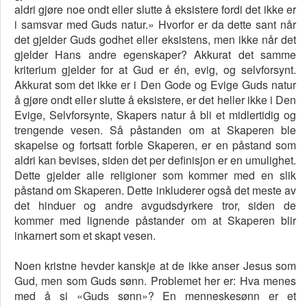
aldri gjøre noe ondt eller slutte å eksistere fordi det ikke er
i samsvar med Guds natur.» Hvorfor er da dette sant når
det gjelder Guds godhet eller eksistens, men ikke når det
gjelder Hans andre egenskaper? Akkurat det samme
kriterium gjelder for at Gud er én, evig, og selvforsynt.
Akkurat som det ikke er i Den Gode og Evige Guds natur
å gjøre ondt eller slutte å eksistere, er det heller ikke i Den
Evige, Selvforsynte, Skapers natur å bli et midlertidig og
trengende vesen. Så påstanden om at Skaperen ble
skapelse og fortsatt forble Skaperen, er en påstand som
aldri kan bevises, siden det per definisjon er en umulighet.
Dette gjelder alle religioner som kommer med en slik
påstand om Skaperen. Dette inkluderer også det meste av
det hinduer og andre avgudsdyrkere tror, siden de
kommer med lignende påstander om at Skaperen blir
inkarnert som et skapt vesen.
Noen kristne hevder kanskje at de ikke anser Jesus som
Gud, men som Guds sønn. Problemet her er: Hva menes
med å si «Guds sønn»? En menneskesønn er et