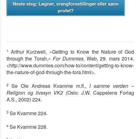
Neste steg: Løgner, vrangforestillinger eller sann
profet?
1
Arthur Kurzweil, «Getting to Know the Nature of God
through the Torah,»
For Dummies
, Web, 29. mars 2014.
<http://www.dummies.com/how-to/content/getting-to-know-
the-nature-of-god-through-the-tora.html>.
2
Se Ole Andreas Kvamme m.fl.,
I samme verden –
Religion og livssyn VK2
(Oslo: J.W. Cappelens Forlag
A.S., 2002) 224.
3
Se Kvamme 224.
4
Se Kvamme 228.