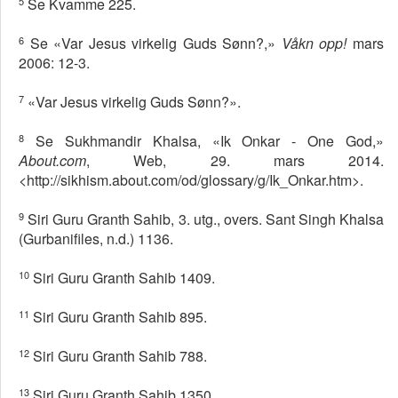
5
Se Kvamme 225.
6
Se «Var Jesus virkelig Guds Sønn?,»
Våkn opp!
mars
2006: 12-3.
7
«Var Jesus virkelig Guds Sønn?».
8
Se Sukhmandir Khalsa, «Ik Onkar - One God,»
About.com
, Web, 29. mars 2014.
<http://sikhism.about.com/od/glossary/g/Ik_Onkar.htm>.
9
Siri Guru Granth Sahib, 3. utg., overs. Sant Singh Khalsa
(Gurbanifiles, n.d.) 1136.
10
Siri Guru Granth Sahib 1409.
11
Siri Guru Granth Sahib 895.
12
Siri Guru Granth Sahib 788.
13
Siri Guru Granth Sahib 1350.