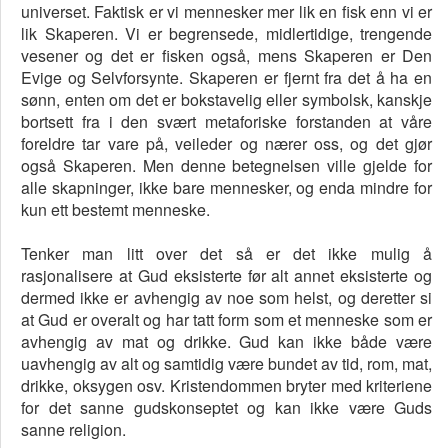
universet. Faktisk er vi mennesker mer lik en fisk enn vi er
lik Skaperen. Vi er begrensede, midlertidige, trengende
vesener og det er fisken også, mens Skaperen er Den
Evige og Selvforsynte. Skaperen er fjernt fra det å ha en
sønn, enten om det er bokstavelig eller symbolsk, kanskje
bortsett fra i den svært metaforiske forstanden at våre
foreldre tar vare på, veileder og nærer oss, og det gjør
også Skaperen. Men denne betegnelsen ville gjelde for
alle skapninger, ikke bare mennesker, og enda mindre for
kun ett bestemt menneske.
Tenker man litt over det så er det ikke mulig å
rasjonalisere at Gud eksisterte før alt annet eksisterte og
dermed ikke er avhengig av noe som helst, og deretter si
at Gud er overalt og har tatt form som et menneske som er
avhengig av mat og drikke. Gud kan ikke både være
uavhengig av alt og samtidig være bundet av tid, rom, mat,
drikke, oksygen osv. Kristendommen bryter med kriteriene
for det sanne gudskonseptet og kan ikke være Guds
sanne religion.