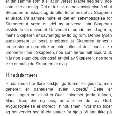
er det samme som å si at universet skapte seg selv, noe
som ikke er mulig. Det er faktisk en selvmotsigelse å si at
Skaperen er uskapt, og deretter tro at en del av Skaperen
er skapt. På samme måte er det en selvmotsigelse for
Skaperen å være en del av universet når Skaperen
eksisterte før universet. Universet er bundet av tid og rom,
mens Skaperen er uavhengig av tid og rom. Denne typen
gudskonsept vil også innebære at Skaperen finnes i
urene steder som ekskrementer eller at det finnes slike
urenheter inne i Skaperen, noe som høres helt absurd ut.
Når noe skapt dør, dør også en del av Skaperen, noe som
ikke er mulig da Skaperen er evig.
Hinduismen
Hinduismen har flere forskjellige former for gudstro, men
2
generelt er panteisme svært utbredt.
Dette er
forestillingen om at alt er Gud: Universet, jorda, månen,
Mars, trær, dyr og oss, er alle en del av Gud.
Avgudsdyrkelse er utbredt i hinduismen, hvor man tilber
og henvender seg til idolstatuer for hjelp. Vi kan ikke på