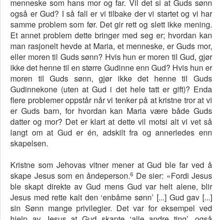
menneske som hans mor og far. Vil det si at Guds sønn
også er Gud? I så fall er vi tilbake der vi startet og vi har
samme problem som før. Det gir rett og slett ikke mening.
Et annet problem dette bringer med seg er; hvordan kan
man rasjonelt hevde at Maria, et menneske, er Guds mor,
eller moren til Guds sønn? Hvis hun er moren til Gud, gjør
ikke det henne til en større Gudinne enn Gud? Hvis hun er
moren til Guds sønn, gjør ikke det henne til Guds
Gudinnekone (uten at Gud i det hele tatt er gift)? Enda
flere problemer oppstår når vi tenker på at kristne tror at vi
er Guds barn, for hvordan kan Maria være både Guds
datter og mor? Det er klart at dette vil motsi alt vi vet så
langt om at Gud er én, adskilt fra og annerledes enn
skapelsen.
Kristne som Jehovas vitner mener at Gud ble far ved å
6
skape Jesus som en åndeperson.
De sier: «Fordi Jesus
ble skapt direkte av Gud mens Gud var helt alene, blir
Jesus med rette kalt den ‘enbårne sønn’ [...] Gud gav [...]
sin Sønn mange privilegier. Det var for eksempel ved
hjelp av Jesus at Gud skapte ‘alle andre ting’, også