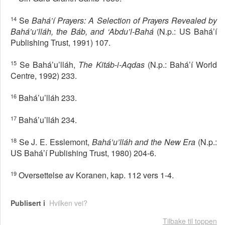
14
Se
Bahá’í Prayers: A Selection of Prayers Revealed by
Bahá’u’lláh, the Báb, and ‘Abdu’l-Bahá
(N.p.: US Bahá’í
Publishing Trust, 1991) 107.
15
Se Bahá’u’lláh,
The Kitáb-i-Aqdas
(N.p.: Bahá’í World
Centre, 1992) 233.
16
Bahá’u’lláh 233.
17
Bahá’u’lláh 234.
18
Se J. E. Esslemont,
Bahá’u’lláh and the New Era
(N.p.:
US Bahá’í Publishing Trust, 1980) 204-6.
19
Oversettelse av Koranen, kap. 112 vers 1-4.
Publisert i
Hvilken vei?
Tilbake til toppen