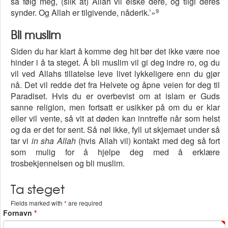
så følg meg, (slik at) Allah vil elske dere, og tilgi deres
9
synder. Og Allah er tilgivende, nåderik.’»
Bli muslim
Siden du har klart å komme deg hit bør det ikke være noe
hinder i å ta steget. Å bli muslim vil gi deg indre ro, og du
vil ved Allahs tillatelse leve livet lykkeligere enn du gjør
nå. Det vil redde det fra Helvete og åpne veien for deg til
Paradiset. Hvis du er overbevist om at islam er Guds
sanne religion, men fortsatt er usikker på om du er klar
eller vil vente, så vit at døden kan inntreffe når som helst
og da er det for sent. Så nøl ikke, fyll ut skjemaet under så
tar vi
in sha Allah
(hvis Allah vil) kontakt med deg så fort
som mulig for å hjelpe deg med å erklære
trosbekjennelsen og bli muslim.
Ta steget
Fields marked with
*
are required
Fornavn
*