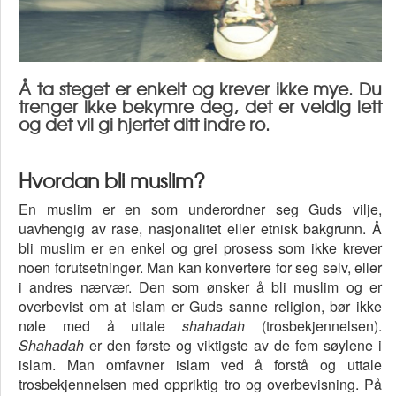
Å ta steget er enkelt og krever ikke mye. Du
trenger ikke bekymre deg, det er veldig lett
og det vil gi hjertet ditt indre ro.
Hvordan bli muslim?
En muslim er en som underordner seg Guds vilje,
uavhengig av rase, nasjonalitet eller etnisk bakgrunn. Å
bli muslim er en enkel og grei prosess som ikke krever
noen forutsetninger. Man kan konvertere for seg selv, eller
i andres nærvær. Den som ønsker å bli muslim og er
overbevist om at islam er Guds sanne religion, bør ikke
nøle med å uttale
shahadah
(trosbekjennelsen).
Shahadah
er den første og viktigste av de fem søylene i
islam. Man omfavner islam ved å forstå og uttale
trosbekjennelsen med oppriktig tro og overbevisning. På