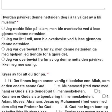
Hvordan påvirket denne nettsiden deg i å ta valget av å bli
muslim?
*
Jeg trodde ikke på islam, men ble overbevist ved å lese
gjennom denne nettsiden.
Jeg var litt i tvil, men ble overbevist ved å lese gjennom
denne nettsiden.
Jeg var overbevist fra før av, men denne nettsiden ga
meg hjelpen jeg trengte for å gjøre det.
Jeg var overbevist fra før av og denne nettsiden påvirket
ikke meg noe særlig.
Kryss av for alt du tror på:
*
1. Det finnes ingen annen verdig tilbedelse enn Allah, som
er den eneste sanne Gud.
2. Muhammed (fred være med
ham) er Guds siste Sendebud til menneskeheten.
3.
Koranen er Guds siste åpenbaring til menneskeheten.
4.
Adam, Moses, Abraham, Jesus og Muhammed (fred være med
dem alle) var Profeter fra Gud.
5. Gud har ingen barn og
er heller ikke lik skapelsen.
6. Engler er et vesen som er