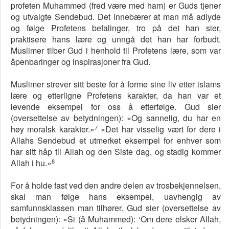
profeten Muhammed (fred være med ham) er Guds tjener
og utvalgte Sendebud. Det innebærer at man må adlyde
og følge Profetens befalinger, tro på det han sier,
praktisere hans lære og unngå det han har forbudt.
Muslimer tilber Gud i henhold til Profetens lære, som var
åpenbaringer og inspirasjoner fra Gud.
Muslimer strever sitt beste for å forme sine liv etter islams
lære og etterligne Profetens karakter, da han var et
levende eksempel for oss å etterfølge. Gud sier
(oversettelse av betydningen): «Og sannelig, du har en
7
høy moralsk karakter.»
«Det har visselig vært for dere i
Allahs Sendebud et utmerket eksempel for enhver som
har sitt håp til Allah og den Siste dag, og stadig kommer
8
Allah i hu.»
For å holde fast ved den andre delen av trosbekjennelsen,
skal man følge hans eksempel, uavhengig av
samfunnsklassen man tilhører. Gud sier (oversettelse av
betydningen): «Si (å Muhammed): ‘Om dere elsker Allah,