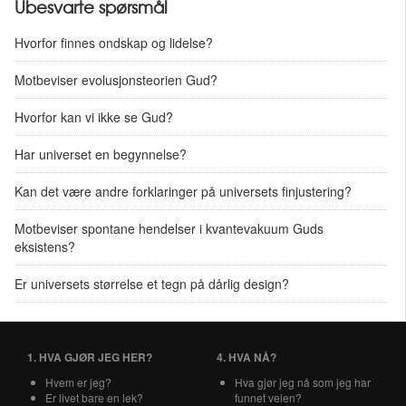
Ubesvarte spørsmål
Hvorfor finnes ondskap og lidelse?
Motbeviser evolusjonsteorien Gud?
Hvorfor kan vi ikke se Gud?
Har universet en begynnelse?
Kan det være andre forklaringer på universets finjustering?
Motbeviser spontane hendelser i kvantevakuum Guds
eksistens?
Er universets størrelse et tegn på dårlig design?
1. HVA GJØR JEG HER?
4. HVA NÅ?
Hvem er jeg?
Hva gjør jeg nå som jeg har
Er livet bare en lek?
funnet veien?