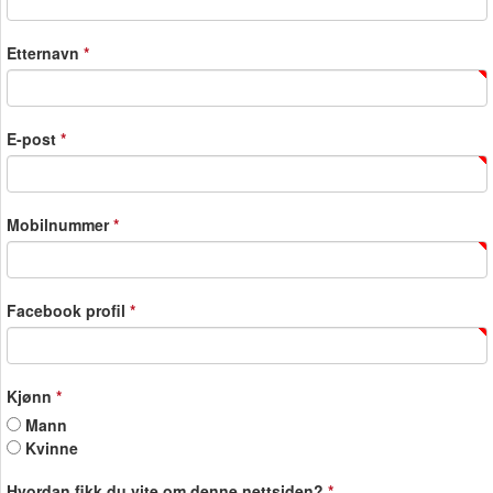
Etternavn
*
E-post
*
Mobilnummer
*
Facebook profil
*
Kjønn
*
Mann
Kvinne
Hvordan fikk du vite om denne nettsiden?
*