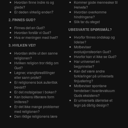
Hvordan finne indre ro og
Kommer gode mennesker til
glede?
Helvete?
Er døden virkelig enden?
Hvordan overkomme
hindringene?
2. FINNES GUD?
Slik tar du steget
Finnes det en Gud?
UBESVARTE SPØRSMÅL?
Hvordan forstår vi Gud?
Hvorfor finnes ondskap og
Hva er meningen med livet?
lidelse?
3. HVILKEN VEI?
Motbeviser
evolusjonsteorien Gud?
Hvordan skille ut den sanne
Hvorfor kan vi ikke se Gud?
religionen?
Har universet en
Hvilken religion tror riktig om
begynnelse?
Gud?
Kan det være andre
Løgner, vrangforestillinger
forklaringer på universets
eller sann profet?
finjustering?
Er religionens bok autentisk
Motbeviser spontane
bevart?
hendelser i kvantevakuum
Er det motsigelser i boken?
Guds eksistens?
Kan bokens litterære form
Er universets størrelse et
imiteres?
tegn på dårlig design?
Er det ikke mange problemer
med religionen?
Den riktige religionens lære