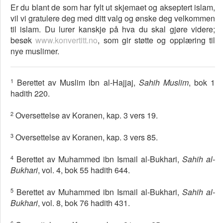
Er du blant de som har fylt ut skjemaet og akseptert islam,
vil vi gratulere deg med ditt valg og ønske deg velkommen
til islam. Du lurer kanskje på hva du skal gjøre videre;
besøk
www.konvertitt.no
, som gir støtte og opplæring til
nye muslimer.
1
Berettet av Muslim ibn al-Hajjaj,
Sahih Muslim
, bok 1
hadith 220.
2
Oversettelse av Koranen, kap. 3 vers 19.
3
Oversettelse av Koranen, kap. 3 vers 85.
4
Berettet av Muhammed ibn Ismail al-Bukhari,
Sahih al-
Bukhari
, vol. 4, bok 55 hadith 644.
5
Berettet av Muhammed ibn Ismail al-Bukhari,
Sahih al-
Bukhari
, vol. 8, bok 76 hadith 431.
6