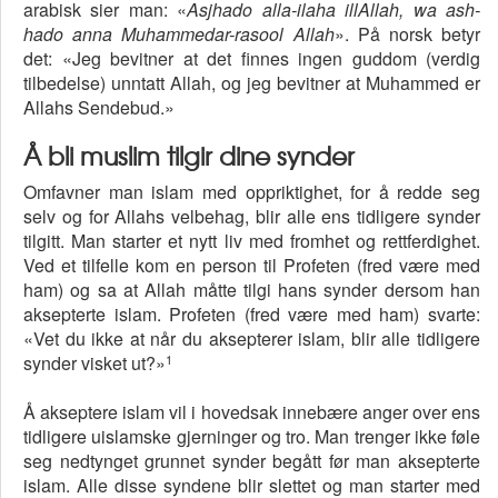
arabisk sier man: «
Asjhado alla-ilaha illAllah, wa ash-
hado anna Muhammedar-rasool Allah
». På norsk betyr
det: «Jeg bevitner at det finnes ingen guddom (verdig
tilbedelse) unntatt Allah, og jeg bevitner at Muhammed er
Allahs Sendebud.»
Å bli muslim tilgir dine synder
Omfavner man islam med oppriktighet, for å redde seg
selv og for Allahs velbehag, blir alle ens tidligere synder
tilgitt. Man starter et nytt liv med fromhet og rettferdighet.
Ved et tilfelle kom en person til Profeten (fred være med
ham) og sa at Allah måtte tilgi hans synder dersom han
aksepterte islam. Profeten (fred være med ham) svarte:
«Vet du ikke at når du aksepterer islam, blir alle tidligere
1
synder visket ut?»
Å akseptere islam vil i hovedsak innebære anger over ens
tidligere uislamske gjerninger og tro. Man trenger ikke føle
seg nedtynget grunnet synder begått før man aksepterte
islam. Alle disse syndene blir slettet og man starter med