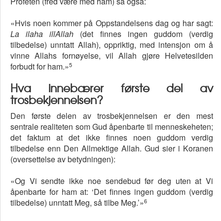
Profeten (fred være med ham) sa også:
«Hvis noen kommer på Oppstandelsens dag og har sagt:
La ilaha illAllah
(det finnes ingen guddom (verdig
tilbedelse) unntatt Allah), oppriktig, med intensjon om å
vinne Allahs fornøyelse, vil Allah gjøre Helvetesilden
5
forbudt for ham.»
Hva innebærer første del av
trosbekjennelsen?
Den første delen av trosbekjennelsen er den mest
sentrale realiteten som Gud åpenbarte til menneskeheten;
det faktum at det ikke finnes noen guddom verdig
tilbedelse enn Den Allmektige Allah. Gud sier i Koranen
(oversettelse av betydningen):
«Og Vi sendte ikke noe sendebud før deg uten at Vi
åpenbarte for ham at: ‘Det finnes ingen guddom (verdig
6
tilbedelse) unntatt Meg, så tilbe Meg.’»