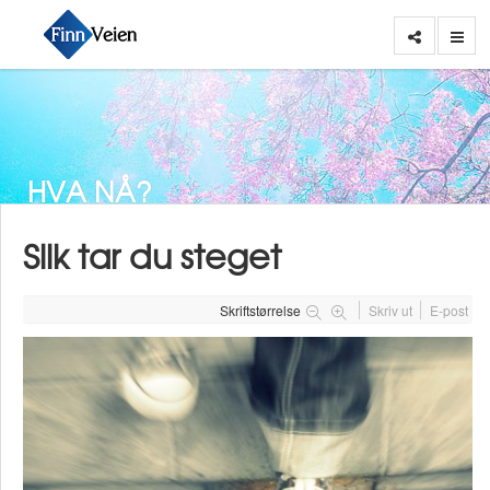
HVA NÅ?
Slik tar du steget
Skriftstørrelse
Skriv ut
E-post