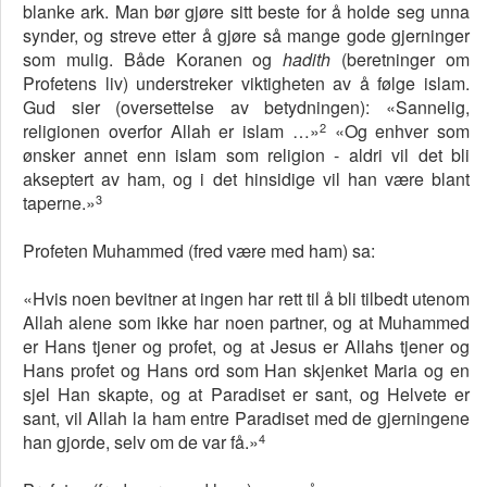
blanke ark. Man bør gjøre sitt beste for å holde seg unna
synder, og streve etter å gjøre så mange gode gjerninger
som mulig. Både Koranen og
hadith
(beretninger om
Profetens liv) understreker viktigheten av å følge islam.
Gud sier (oversettelse av betydningen): «Sannelig,
2
religionen overfor Allah er islam …»
«Og enhver som
ønsker annet enn islam som religion - aldri vil det bli
akseptert av ham, og i det hinsidige vil han være blant
3
taperne.»
Profeten Muhammed (fred være med ham) sa:
«Hvis noen bevitner at ingen har rett til å bli tilbedt utenom
Allah alene som ikke har noen partner, og at Muhammed
er Hans tjener og profet, og at Jesus er Allahs tjener og
Hans profet og Hans ord som Han skjenket Maria og en
sjel Han skapte, og at Paradiset er sant, og Helvete er
sant, vil Allah la ham entre Paradiset med de gjerningene
4
han gjorde, selv om de var få.»