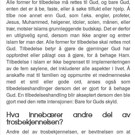
Alle former for tilbedelse må rettes til Gud, og bare Gud,
enten det er å be, faste, eller å søke tilflukt eller hjelp. Å
tilbe noe annet enn Gud, som f.eks. engler, profeter,
Jesus, Muhammed, helgener, idoler, solen, månen, eller
trær, motsier islams grunnleggende budskap. Det er derfor
en utilgivelig synd, dersom man ikke angrer og entrer
islam før man dør. Alle former for tilbedelse skal rettes mot
Gud. Tilbedelse betyr å gjøre de gjerninger Gud har
oppfordret eller pålagt oss å gjøre, for å behage Ham.
Tilbedelse i islam er ikke begrenset til implementeringen
av de fem søylene, det inkluderer alle aspekter i livet. Å
anskaffe mat til familien og oppmuntre et medmenneske
med et smil eller gode ord, anses også som
tilbedelseshandlinger dersom det er gjort for å behage
Gud. En tilbedelseshandling blir akseptert dersom den ble
gjort med den rette intensjonen: Bare for Guds skyld.
Hva innebærer andre del av
trosbekjennelsen?
Andre del av trosbekjennelsen, er bevitnelsen om at